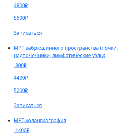
4800₽
5600₽
Записаться
МРТ забрюшинного пространства (почки,
надпочечники, лимфатические узлы)
-800₽
4400₽
5200₽
Записаться
МРТ-холангиография
-1400₽