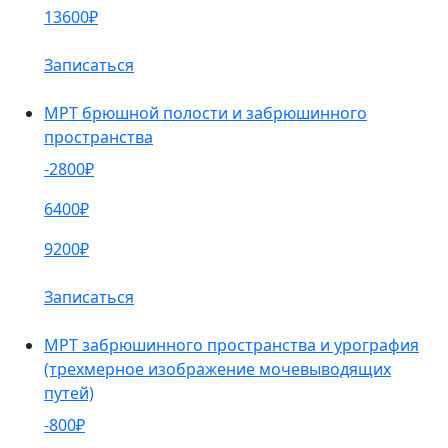
13600₽
Записаться
МРТ брюшной полости и забрюшинного
пространства
-2800₽
6400₽
9200₽
Записаться
МРТ забрюшинного пространства и урография
(трехмерное изображение мочевыводящих
путей)
-800₽